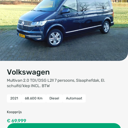
Volkswagen
Multivan 2.0 TDI/DSG L2!! 7 persoons, Slaaphefdak, El.
schuifd/klep INCL. BTW
2021
68.600 Km
Diesel
Automaat
Koopprijs
€ 69.999