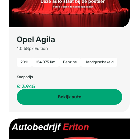
Opel Agila
1.0 68pk Edition
2011
154.075 Km
Benzine
Handgeschakeld
Koopprijs
€ 3.945
Bekijk auto