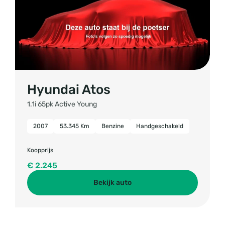
Hyundai Atos
1.1i 65pk Active Young
2007
53.345 Km
Benzine
Handgeschakeld
Koopprijs
€ 2.245
Bekijk auto