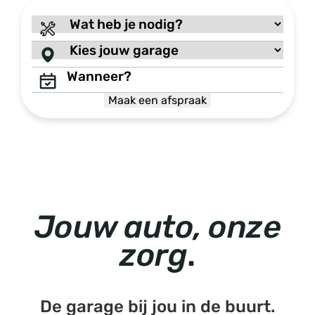
Wat
heb
Kies
je
jouw
nodig?
Wanneer?
garage
MM
slash
DD
slash
JJJJ
Jouw auto, onze
zorg
.
De garage bij jou in de buurt.