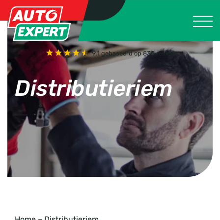
9.1
gebaseerd op 835 reviews
Distributieriem
Home
–
Distributieriem