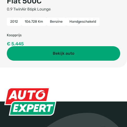
Fiat 500C
0.9 TwinAir 86pk Lounge
2012
106.728 Km
Benzine
Handgeschakeld
Koopprijs
€ 5.445
Bekijk auto