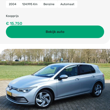
2004
124.995 Km
Benzine
Automaat
Koopprijs
€ 15.750
Bekijk auto