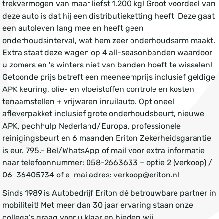
trekvermogen van maar liefst 1.200 kg! Groot voordeel van
deze auto is dat hij een distributieketting heeft. Deze gaat
een autoleven lang mee en heeft geen
onderhoudsinterval, wat hem zeer onderhoudsarm maakt.
Extra staat deze wagen op 4 all-seasonbanden waardoor
u zomers en 's winters niet van banden hoeft te wisselen!
Getoonde prijs betreft een meeneemprijs inclusief geldige
APK keuring, olie- en vloeistoffen controle en kosten
tenaamstellen + vrijwaren inruilauto. Optioneel
afleverpakket inclusief grote onderhoudsbeurt, nieuwe
APK, pechhulp Nederland/Europa, professionele
reinigingsbeurt en 6 maanden Eriton Zekerheidsgarantie
is eur. 795,- Bel/WhatsApp of mail voor extra informatie
naar telefoonnummer: 058-2663633 – optie 2 (verkoop) /
06-36405734 of e-mailadres: verkoop@eriton.nl
Sinds 1989 is Autobedrijf Eriton dé betrouwbare partner in
mobiliteit! Met meer dan 30 jaar ervaring staan onze
collega’s graag voor u klaar en bieden wij