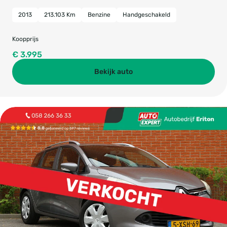
2013
213.103 Km
Benzine
Handgeschakeld
Koopprijs
€ 3.995
Bekijk auto