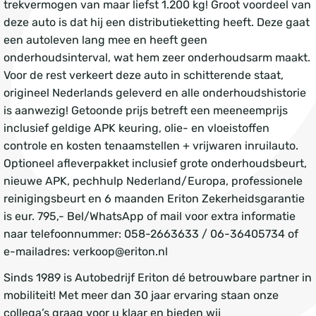
trekvermogen van maar liefst 1.200 kg! Groot voordeel van
deze auto is dat hij een distributieketting heeft. Deze gaat
een autoleven lang mee en heeft geen
onderhoudsinterval, wat hem zeer onderhoudsarm maakt.
Voor de rest verkeert deze auto in schitterende staat,
origineel Nederlands geleverd en alle onderhoudshistorie
is aanwezig! Getoonde prijs betreft een meeneemprijs
inclusief geldige APK keuring, olie- en vloeistoffen
controle en kosten tenaamstellen + vrijwaren inruilauto.
Optioneel afleverpakket inclusief grote onderhoudsbeurt,
nieuwe APK, pechhulp Nederland/Europa, professionele
reinigingsbeurt en 6 maanden Eriton Zekerheidsgarantie
is eur. 795,- Bel/WhatsApp of mail voor extra informatie
naar telefoonnummer: 058-2663633 / 06-36405734 of
e-mailadres: verkoop@eriton.nl
Sinds 1989 is Autobedrijf Eriton dé betrouwbare partner in
mobiliteit! Met meer dan 30 jaar ervaring staan onze
collega’s graag voor u klaar en bieden wij