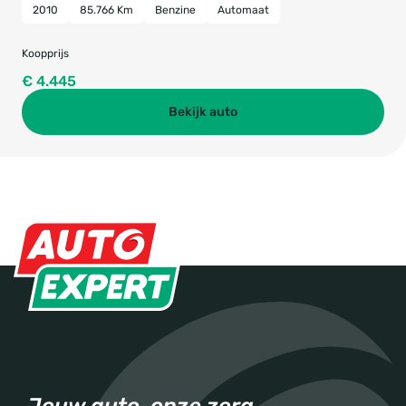
2010
85.766 Km
Benzine
Automaat
Koopprijs
€ 4.445
Bekijk auto
Jouw auto, onze zorg.