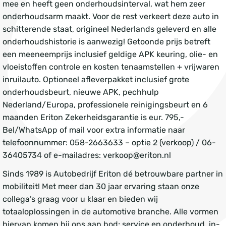
mee en heeft geen onderhoudsinterval, wat hem zeer
onderhoudsarm maakt. Voor de rest verkeert deze auto in
schitterende staat, origineel Nederlands geleverd en alle
onderhoudshistorie is aanwezig! Getoonde prijs betreft
een meeneemprijs inclusief geldige APK keuring, olie- en
vloeistoffen controle en kosten tenaamstellen + vrijwaren
inruilauto. Optioneel afleverpakket inclusief grote
onderhoudsbeurt, nieuwe APK, pechhulp
Nederland/Europa, professionele reinigingsbeurt en 6
maanden Eriton Zekerheidsgarantie is eur. 795,-
Bel/WhatsApp of mail voor extra informatie naar
telefoonnummer: 058-2663633 – optie 2 (verkoop) / 06-
36405734 of e-mailadres: verkoop@eriton.nl
Sinds 1989 is Autobedrijf Eriton dé betrouwbare partner in
mobiliteit! Met meer dan 30 jaar ervaring staan onze
collega’s graag voor u klaar en bieden wij
totaaloplossingen in de automotive branche. Alle vormen
hiervan komen bij ons aan bod; service en onderhoud, in-