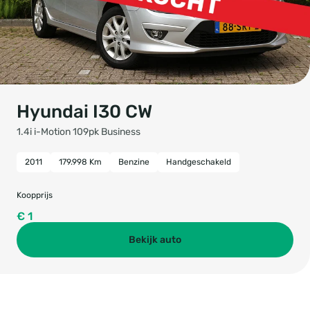
Hyundai I30 CW
1.4i i-Motion 109pk Business
2011
179.998 Km
Benzine
Handgeschakeld
Koopprijs
€ 1
Bekijk auto