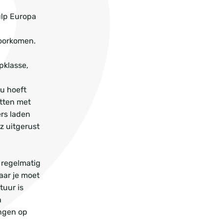
ulp Europa
voorkomen.
pklasse,
 u hoeft
atten met
rs laden
z uitgerust
 regelmatig
aar je moet
tuur is
h
ingen op