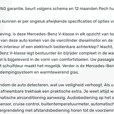
VAG garantie, beurt volgens schema en 12 maanden Pech h
 kunnen er per ongeluk afwijkende specificaties of opties 
ving, is deze Mercedes-Benz V-klasse in elk opzicht van to
s van deze auto komen van de viercilinder dieselmotor en de
n interieur of een elektrisch bedienbare achterklep? Wacht,
-Benz V-klasse legt bestuurder én bijrijder compleet in de w
 is bijgeleverd in de vorm van comfortstoelen. Uw passagie
t schuifdeur maakt het mogelijk. Verder is de Mercedes-Ben
ef dempingsysteem en warmtewerend glas.
ndom de auto detecteren, wat uw veiligheid verhoogt. Als u
 afneembare trekhaak een praktische extra. Je weet altijd w
tomatische airconditioning aanwezig. Audiobediening op het s
sensor, cruise control, buitentemperatuurmeter, automatisc
ergrendeling met afstandsbediening horen tot de voorzien