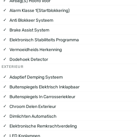
Airbag(s) Hoofd Voor
Alarm Klasse 1(startblokkering)
Anti Blokkeer Systeem
Brake Assist System
Elektronisch Stabiliteits Programma
Vermoeidheids Herkenning
Dodehoek Detector
EXTERIEUR
Adaptief Demping Systeem
Buitenspiegels Elektrisch Inklapbaar
Buitenspiegels In Carrosseriekleur
Chroom Delen Exterieur
Dimlichten Automatisch
Elektronische Remkrachtverdeling
LED Koplampen