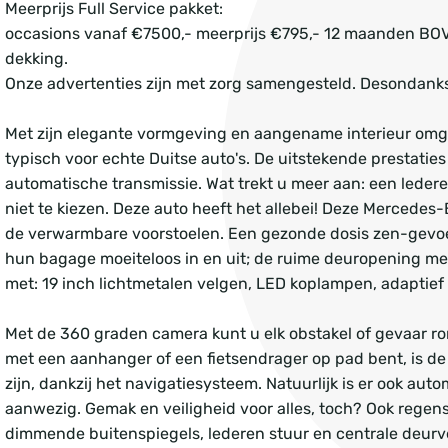
Meerprijs Full Service pakket:
occasions vanaf €7500,- meerprijs €795,- 12 maanden BO
dekking.
Onze advertenties zijn met zorg samengesteld. Desondanks
Met zijn elegante vormgeving en aangename interieur omge
typisch voor echte Duitse auto's. De uitstekende prestatie
automatische transmissie. Wat trekt u meer aan: een ledere
niet te kiezen. Deze auto heeft het allebei! Deze Mercedes
de verwarmbare voorstoelen. Een gezonde dosis zen-gevoel
hun bagage moeiteloos in en uit; de ruime deuropening me
met: 19 inch lichtmetalen velgen, LED koplampen, adapti
Met de 360 graden camera kunt u elk obstakel of gevaar ro
met een aanhanger of een fietsendrager op pad bent, is de
zijn, dankzij het navigatiesysteem. Natuurlijk is er ook au
aanwezig. Gemak en veiligheid voor alles, toch? Ook regen
dimmende buitenspiegels, lederen stuur en centrale deurv