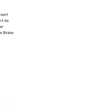
reert
rt de
er
e Brake