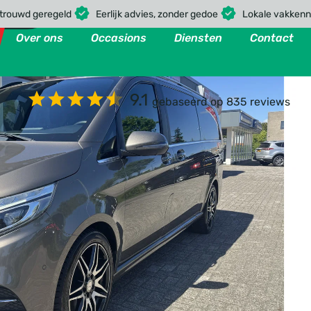
rtrouwd geregeld
Eerlijk advies, zonder gedoe
Lokale vakkenn
Over ons
Occasions
Diensten
Contact
9.1
gebaseerd op 835 reviews